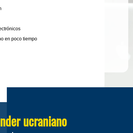
n
ectrónicos
no en poco tiempo
ender ucraniano