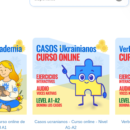
rso online de
Casos ucranianos - Curso online - Nivel
Verb
l A1
A1-A2