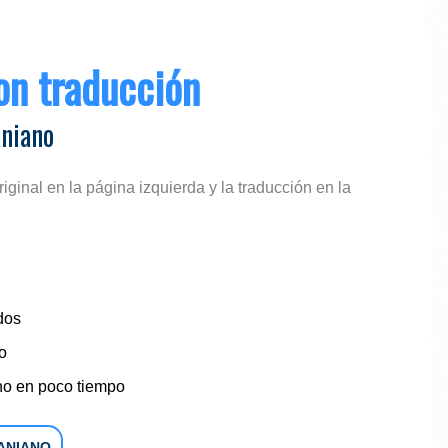
con traducción
aniano
riginal en la página izquierda y la traducción en la
idos
o
no en poco tiempo
ANIANO