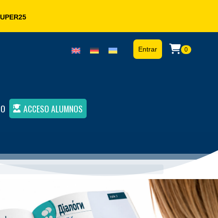
UPER25
Entrar
0
TO
ACCESO ALUMNOS