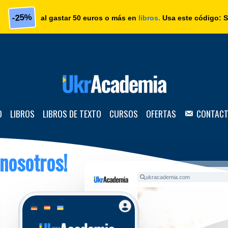
-25%
al gastar 50 euros o más en
libros.
Usa este código:
S
O
LIBROS
LIBROS DE TEXTO
CURSOS
OFERTAS
CONTAC
nosotros!
ukracademia.com