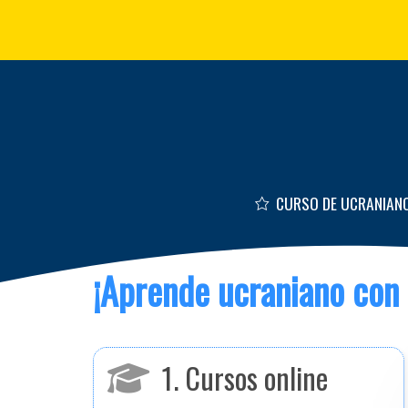
Skip to main content
CURSO DE UCRANIAN
¡Aprende ucraniano con 
1. Cursos online