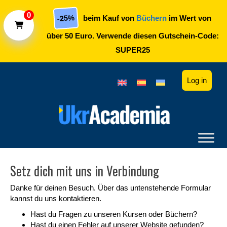
Skip to main content
0
-25%
beim Kauf von
Büchern
im Wert von
über 50 Euro. Verwende diesen Gutschein-Code:
SUPER25
Log in
Setz dich mit uns in Verbindung
Danke für deinen Besuch. Über das untenstehende Formular
kannst du uns kontaktieren.
Hast du Fragen zu unseren Kursen oder Büchern?
Hast du einen Fehler auf unserer Website gefunden?