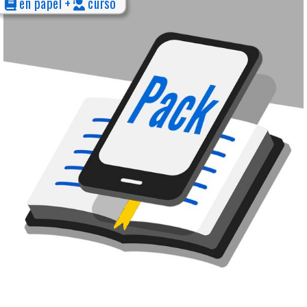
en papel +
curso