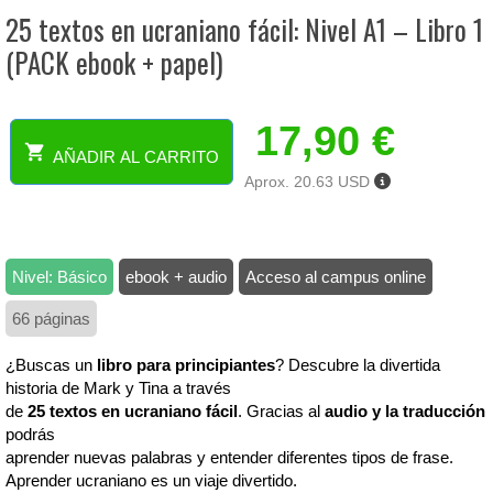
25 textos en ucraniano fácil: Nivel A1 – Libro 1
(PACK ebook + papel)
17,90
€
AÑADIR AL CARRITO
25
Aprox. 20.63 USD
textos
en
ucraniano
fácil:
Nivel: Básico
ebook + audio
Acceso al campus online
Nivel
A1
66 páginas
-
Libro
¿Buscas un
libro para principiantes
? Descubre la divertida
1
historia de Mark y Tina a través
(PACK
de
25 textos en ucraniano fácil
. Gracias al
audio y la traducción
ebook
podrás
+
aprender nuevas palabras y entender diferentes tipos de frase.
papel)
Aprender ucraniano es un viaje divertido.
cantidad