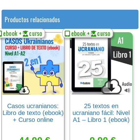
Productos relacionados
ebook +
curso
ebook +
curso
Casos ucranianos:
25 textos en
Libro de texto (ebook)
ucraniano fácil: Nivel
+ Curso online
A1 – Libro 1 (ebook)