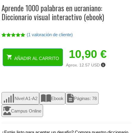
Aprende 1000 palabras en ucraniano:
Diccionario visual interactivo (ebook)
(
1
valoración de cliente)
Valorado
1
con
5.00
10,90
€
de 5 en
base a
AÑADIR AL CARRITO
valoración
Aprende
de un
Aprox. 12.57 USD
1000
cliente
palabras
en
ucraniano:
Diccionario
visual
Nivel A1-A2
Ebook
Páginas: 78
interactivo
(ebook)
Campus Online
cantidad
¿Estás listo para aceptar un desafío? Compra nuestro diccionario