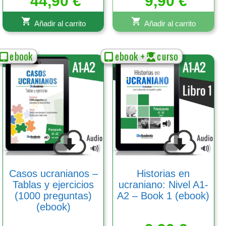
44,90
€
9,90
€
Añadir al carrito
Añadir al carrito
ebook
ebook +
curso
Casos ucranianos –
Historias en
Tablas y ejercicios
ucraniano: Nivel A1-
(1000 preguntas)
A2 – Book 1 (ebook)
(ebook)