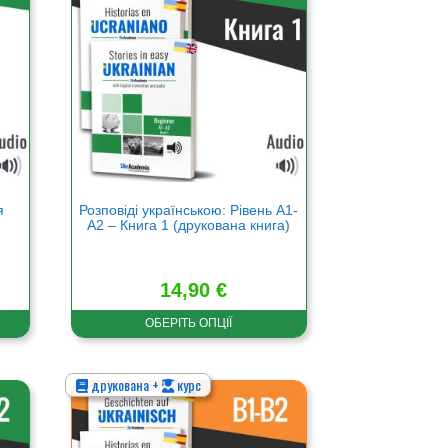
кілька
варіантів.
Параметри
можна
вибрати
на
сторінці
товару
я
Розповіді українською: Рівень А1-
А2 – Книга 1 (друкована книга)
14,90
€
ОБЕРІТЬ ОПЦІЇ
друкована +
курс
Цей
товар
має