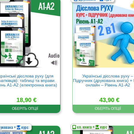
Цей
р
товар
має
а
кілька
нтів.
варіантів.
метри
Параметри
а
можна
ати
вибрати
на
нці
сторінці
ру
товару
країнські дієслова руху (для
Українські дієслова руху –
чатківців): таблиці та вправи.
Підручник (друкована книга) +
ень A1-A2 (електронна книга)
онлайн – Рівень А1-А2
18,90
€
43,90
€
ОБЕРІТЬ ОПЦІЇ
ОБЕРІТЬ ОПЦІЇ
ел. книга +
курс
укована +
курс
Цей