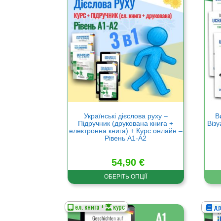
товар
това
має
має
кілька
кільк
варіантів.
варіа
Параметри
Пара
можна
можн
вибрати
вибр
на
на
сторінці
сторі
товару
това
Українські дієслова руху –
В
Підручник (друкована книга +
Візу
електронна книга) + Курс онлайн –
Рівень А1-А2
54,90
€
ОБЕРІТЬ ОПЦІЇ
ел. книга +
курс
др
Цей
Цей
товар
това