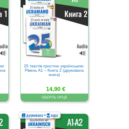
має
кілька
варіантів.
Параметри
можна
вибрати
на
сторінці
товару
ою:
25 текстів простою українською:
нна
Рівень А1 – Книга 2 (друкована
книга)
14,90
€
ОБЕРІТЬ ОПЦІЇ
друкована +
курс
Цей
товар
має