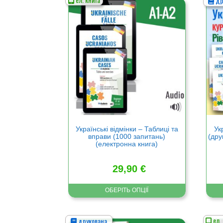
др
Цей
Цей
товар
това
має
має
кілька
кільк
варіантів.
варіа
Параметри
Пара
можна
можн
вибрати
вибр
на
на
сторінці
сторі
товару
това
Українські відмінки – Таблиці та
Ук
вправи (1000 запитань)
(дру
(електронна книга)
29,90
€
ОБЕРІТЬ ОПЦІЇ
ел.
друкована