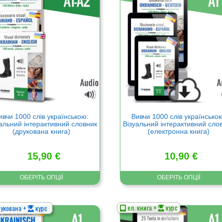
р
товар
має
а
кілька
нтів.
варіантів.
метри
Параметри
а
можна
ати
вибрати
на
нці
сторінці
ру
товару
ивчи 1000 слів українською:
Вивчи 1000 слів українсько
альний інтерактивний словник
Візуальний інтерактивний сло
(друкована книга)
(електронна книга)
15,90
€
10,90
€
ОБЕРІТЬ ОПЦІЇ
ОБЕРІТЬ ОПЦІЇ
ел. книга +
курс
укована +
курс
Цей
р
товар