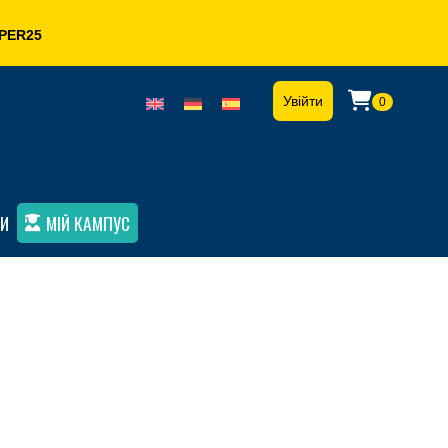
PER25
Увійти
0
И
МІЙ КАМПУС