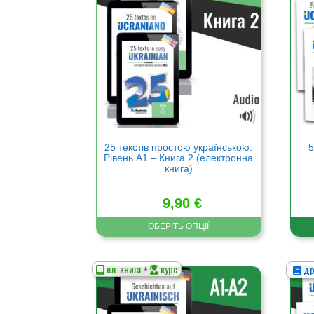
кілька
кільк
варіантів.
варіа
Параметри
Пара
можна
можн
вибрати
вибр
на
на
сторінці
сторі
товару
това
25 текстів простою українською:
5
Рівень А1 – Книга 2 (електронна
книга)
9,90
€
ОБЕРІТЬ ОПЦІЇ
ел. книга +
курс
др
Цей
Цей
товар
това
має
має