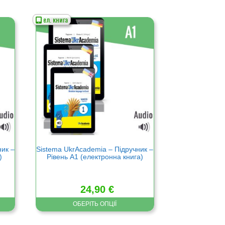
ел. книга
Цей
товар
має
кілька
варіантів.
Параметри
можна
вибрати
на
сторінці
товару
ник –
Sistema UkrAcademia – Підручник –
)
Рівень А1 (електронна книга)
24,90
€
ОБЕРІТЬ ОПЦІЇ