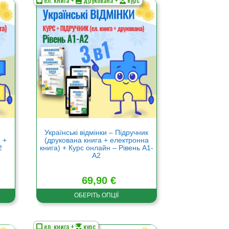
Цей
товар
має
кілька
варіантів.
Параметри
можна
вибрати
на
сторінці
товару
Українські відмінки – Підручник
 +
(друкована книга + електронна
2
книга) + Курс онлайн – Рівень А1-
А2
69,90
€
ОБЕРІТЬ ОПЦІЇ
ел. книга +
курс