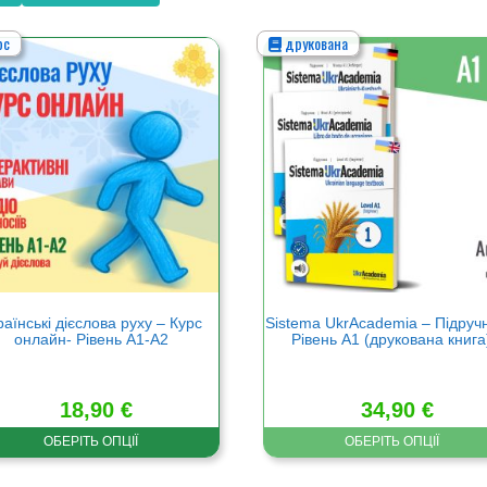
рс
друкована
Цей
р
товар
має
а
кілька
нтів.
варіантів.
метри
Параметри
а
можна
ати
вибрати
на
нці
сторінці
ру
товару
раїнські дієслова руху – Курс
Sistema UkrAcademia – Підруч
онлайн- Рівень А1-А2
Рівень А1 (друкована книга
18,90
€
34,90
€
ОБЕРІТЬ ОПЦІЇ
ОБЕРІТЬ ОПЦІЇ