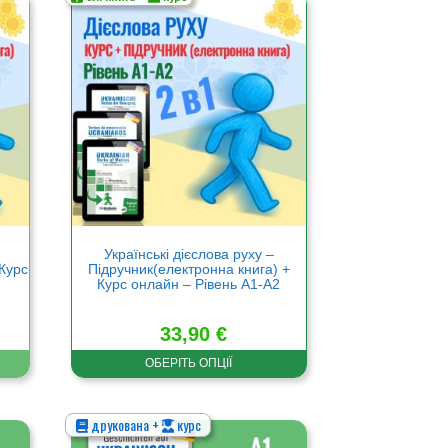
Цей
товар
має
кілька
варіантів.
Параметри
можна
вибрати
на
сторінці
товару
Українські дієслова руху –
 Курс
Підручник(електронна книга) +
Курс онлайн – Рівень А1-А2
33,90
€
ОБЕРІТЬ ОПЦІЇ
друкована +
курс
Цей