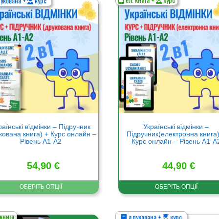
укована +
курс
Цей
р
товар
має
а
кілька
нтів.
варіантів.
метри
Параметри
а
можна
ати
вибрати
на
нці
сторінці
ру
товару
раїнські відмінки – Підручник
Українські відмінки –
кована книга) + Курс онлайн –
Підручник(електронна книга)
Рівень А1-А2
Курс онлайн – Рівень А1-А
54,90
€
44,90
€
ОБЕРІТЬ ОПЦІЇ
ОБЕРІТЬ ОПЦІЇ
 книга
друкована +
курс