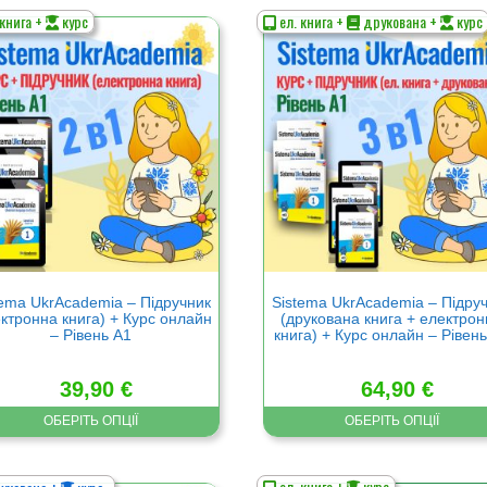
 книга +
курс
ел. книга +
друкована +
курс
Цей
р
товар
має
а
кілька
нтів.
варіантів.
метри
Параметри
а
можна
ати
вибрати
на
нці
сторінці
ру
товару
tema UkrAcademia – Підручник
Sistema UkrAcademia – Підру
ктронна книга) + Курс онлайн
(друкована книга + електро
– Рівень А1
книга) + Курс онлайн – Рівен
39,90
€
64,90
€
ОБЕРІТЬ ОПЦІЇ
ОБЕРІТЬ ОПЦІЇ
ел. книга +
курс