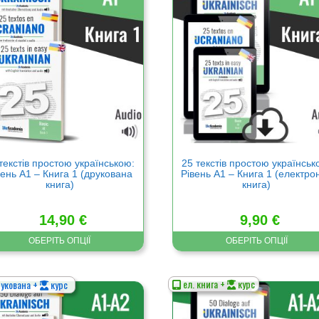
має
а
кілька
нтів.
варіантів.
метри
Параметри
а
можна
ати
вибрати
на
нці
сторінці
ру
товару
текстів простою українською:
25 текстів простою українськ
вень А1 – Книга 1 (друкована
Рівень А1 – Книга 1 (електро
книга)
книга)
14,90
€
9,90
€
ОБЕРІТЬ ОПЦІЇ
ОБЕРІТЬ ОПЦІЇ
ел. книга +
курс
укована +
курс
Цей
р
товар
має