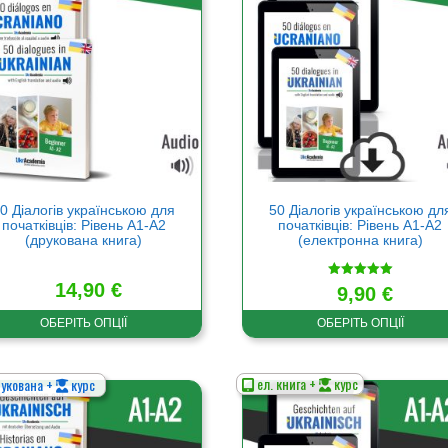
а
кілька
нтів.
варіантів.
метри
Параметри
а
можна
ати
вибрати
на
нці
сторінці
ру
товару
0 Діалогів українською для
50 Діалогів українською дл
початківців: Рівень А1-А2
початківців: Рівень А1-А2
(друкована книга)
(електронна книга)
14,90
€
Оцінено в
9,90
€
5.00
з 5
ОБЕРІТЬ ОПЦІЇ
ОБЕРІТЬ ОПЦІЇ
ел. книга +
курс
укована +
курс
Цей
р
товар
має