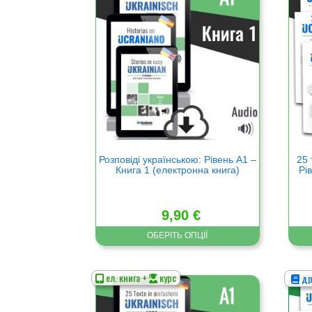
має
має
кілька
кільк
варіантів.
варіа
Параметри
Пара
можна
можн
вибрати
вибр
на
на
сторінці
сторі
товару
това
Розповіді українською: Рівень А1 –
25 
Книга 1 (електронна книга)
Рі
9,90
€
ОБЕРІТЬ ОПЦІЇ
ел. книга +
курс
др
Цей
Цей
товар
това
має
має