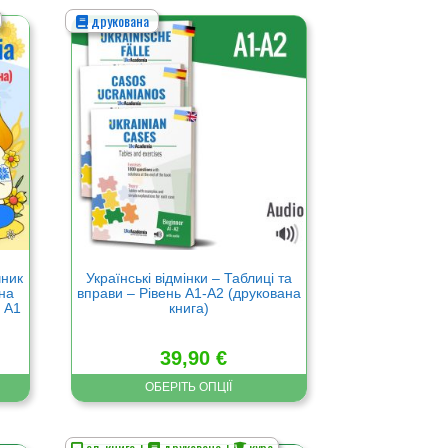
друкована
Цей
товар
має
кілька
варіантів.
Параметри
можна
вибрати
на
сторінці
товару
чник
Українські відмінки – Таблиці та
нна
вправи – Рівень А1-А2 (друкована
ь А1
книга)
39,90
€
ОБЕРІТЬ ОПЦІЇ
ел. книга +
друкована +
курс