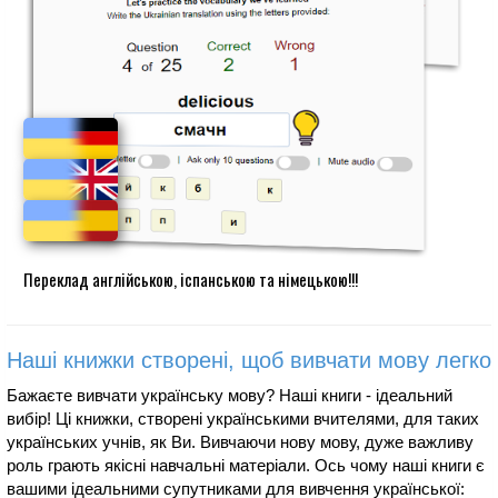
Переклад англійською, іспанською та німецькою!!!
Наші книжки створені, щоб вивчати мову легко
Бажаєте вивчати українську мову? Наші книги - ідеальний
вибір! Ці книжки, створені українськими вчителями, для таких
українських учнів, як Ви. Вивчаючи нову мову, дуже важливу
роль грають якісні навчальні матеріали. Ось чому наші книги є
вашими ідеальними супутниками для вивчення української: