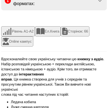
форматах:
Рівень A1-A2
Ел.Книга
Сторінок: 66
Online кампус
Вдосконалюйте свою українську читаючи цю
книжку з аудіо
.
Набір розповідей українською + переклади англійською,
іспанською та німецькою + аудіо. Крім того, ви отримаєте
доступ до
інтерактивних
вправ
. Ця книжка створена для учнів з середнім та
просунутим рівнем української. Також Ви вивчите нові
українські
слова під час читання наступних історій:
Ледача кобила
Дуже смачна картопля