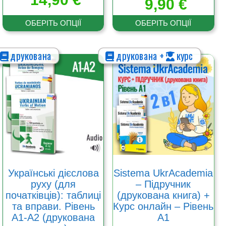
9,90
€
5.00
з 5
ОБЕРІТЬ ОПЦІЇ
ОБЕРІТЬ ОПЦІЇ
друкована
друкована +
курс
Цей
Цей
товар
товар
має
має
кілька
кілька
варіантів.
варіантів.
Параметри
Параметри
можна
можна
вибрати
вибрати
на
на
сторінці
сторінці
товару
товару
Українські дієслова
Sistema UkrAcademia
руху (для
– Підручник
початківців): таблиці
(друкована книга) +
та вправи. Рівень
Курс онлайн – Рівень
A1-A2 (друкована
А1