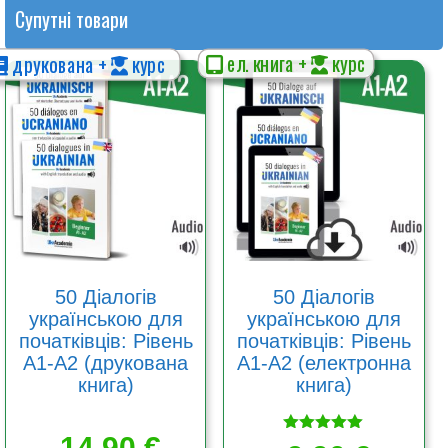
Супутні товари
ел. книга +
курс
друкована +
курс
Цей
Цей
товар
товар
має
має
кілька
кілька
варіантів.
варіантів.
Параметри
Параметри
можна
можна
вибрати
вибрати
на
на
сторінці
сторінці
товару
товару
50 Діалогів
50 Діалогів
українською для
українською для
початківців: Рівень
початківців: Рівень
А1-А2 (друкована
А1-А2 (електронна
книга)
книга)
14,90
€
Оцінено в