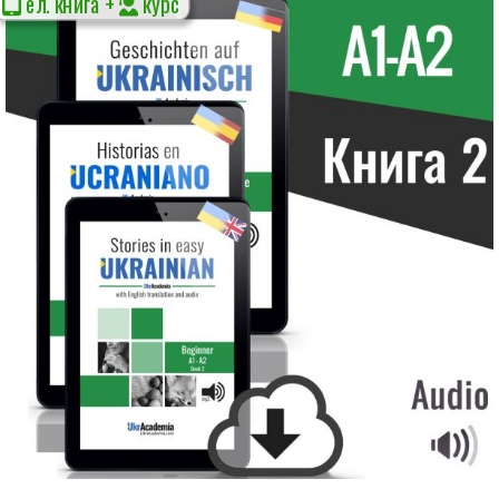
ел. книга +
курс