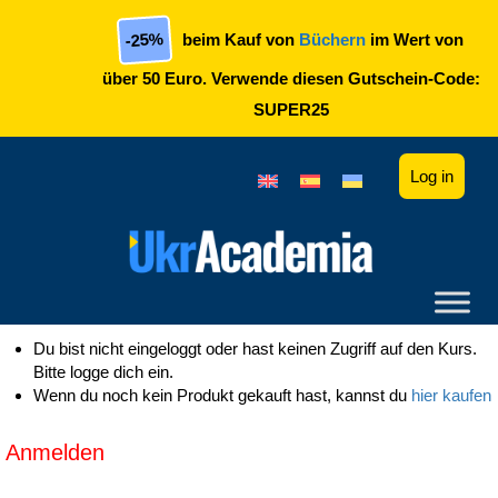
Skip to main content
-25%
beim Kauf von
Büchern
im Wert von
über 50 Euro. Verwende diesen Gutschein-Code:
SUPER25
Log in
Du bist nicht eingeloggt oder hast keinen Zugriff auf den Kurs.
Bitte logge dich ein.
Wenn du noch kein Produkt gekauft hast, kannst du
hier kaufen
Anmelden