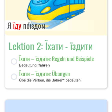
Я
їду
по́їздом
Lektion 2: Їхати - їздити
Їхати – їздити: Regeln und Beispiele
Bedeutung:
fahren
Їхати – їздити: Übungen
Übe die Verben, die „fahren“ bedeuten.