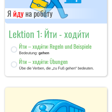
Я
йду
на робо́ту
Lektion 1: Йти - ходи́ти
Йти – ходи́ти: Regeln und Beispiele
Bedeutung:
gehen
Йти – ходи́ти: Übungen
Übe die Verben, die „zu Fuß gehen“ bedeuten.