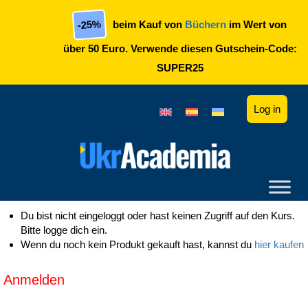
Skip to main content
-25%
beim Kauf von
Büchern
im Wert von
über 50 Euro. Verwende diesen Gutschein-Code:
SUPER25
Log in
Du bist nicht eingeloggt oder hast keinen Zugriff auf den Kurs.
Bitte logge dich ein.
Wenn du noch kein Produkt gekauft hast, kannst du
hier kaufen
Anmelden