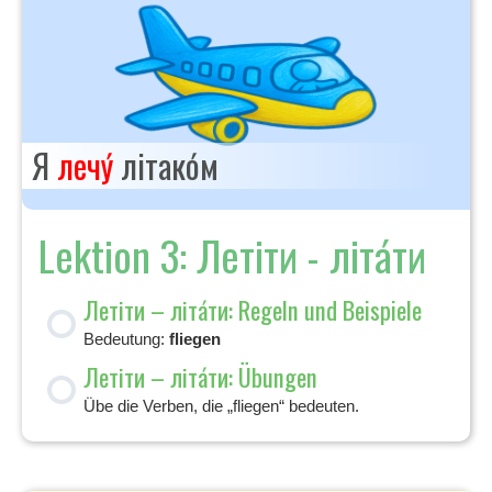
Я
лечу́
літако́м
Lektion 3: Летіти - літа́ти
Летіти – літа́ти: Regeln und Beispiele
Bedeutung:
fliegen
Летіти – літа́ти: Übungen
Übe die Verben, die „fliegen“ bedeuten.