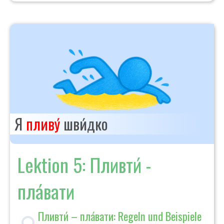
Я
пливу́
шви́дко
Lektion 5: Пливти́ -
пла́вати
Пливти́ – пла́вати: Regeln und Beispiele