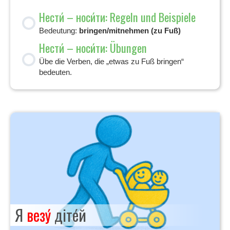
Нести́ – носи́ти: Regeln und Beispiele
Bedeutung:
bringen/mitnehmen (zu Fuß)
Нести́ – носи́ти: Übungen
Übe die Verben, die „etwas zu Fuß bringen“
bedeuten.
Я
везу́
діте́й