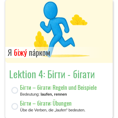
Я
біжу́
па́рком
Lektion 4: Бігти - бігати
Бігти – бігати: Regeln und Beispiele
Bedeutung:
laufen, rennen
Бігти – бігати: Übungen
Übe die Verben, die „laufen“ bedeuten.