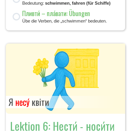
Bedeutung:
schwimmen, fahren (für Schiffe)
Пливти́ – пла́вати: Übungen
Übe die Verben, die „schwimmen“ bedeuten.
Я
несу́
квіти
Lektion 6: Нести́ - носи́ти