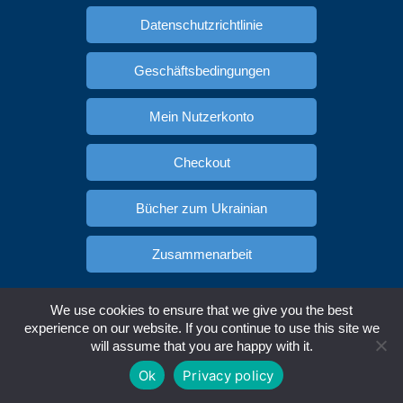
Datenschutzrichtlinie
Geschäftsbedingungen
Mein Nutzerkonto
Checkout
Bücher zum Ukrainian
Zusammenarbeit
Spanisch lernen
Russisch Lernen
We use cookies to ensure that we give you the best
Copyright © Ukracademia.com. All rights reserved.
experience on our website. If you continue to use this site we
will assume that you are happy with it.
Englisch
Deutsch
Spanisch
Ukrainisch
Ok
Privacy policy