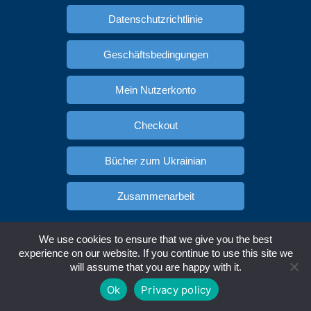
Datenschutzrichtlinie
Geschäftsbedingungen
Mein Nutzerkonto
Checkout
Bücher zum Ukrainian
Zusammenarbeit
Spanisch lernen
Russisch Lernen
We use cookies to ensure that we give you the best
Copyright © Ukracademia.com. All rights reserved.
experience on our website. If you continue to use this site we
will assume that you are happy with it.
Englisch
Deutsch
Spanisch
Ukrainisch
Ok
Privacy policy