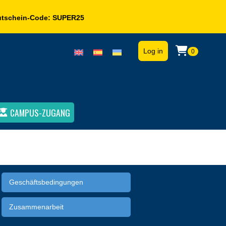
utschein-Code:
SUPER25
Log in
0
CAMPUS-ZUGANG
Geschäftsbedingungen
Zusammenarbeit