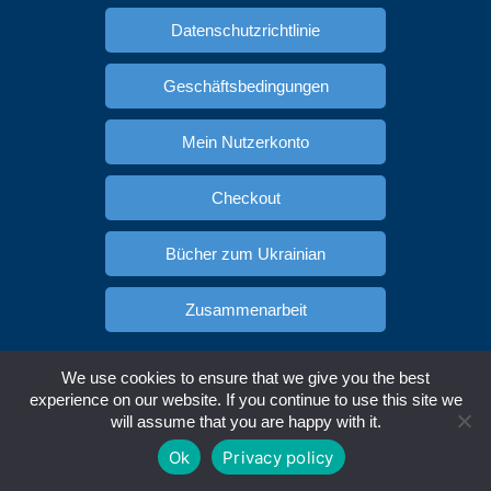
Datenschutzrichtlinie
Geschäftsbedingungen
Mein Nutzerkonto
Checkout
Bücher zum Ukrainian
Zusammenarbeit
Spanisch lernen
Russisch Lernen
We use cookies to ensure that we give you the best
Copyright © Ukracademia.com. All rights reserved.
experience on our website. If you continue to use this site we
will assume that you are happy with it.
Englisch
Deutsch
Spanisch
Ukrainisch
Ok
Privacy policy