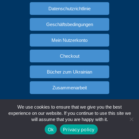
Datenschutzrichtlinie
Geschäftsbedingungen
Mein Nutzerkonto
Checkout
Bücher zum Ukrainian
Zusammenarbeit
Spanisch lernen
Russisch Lernen
We use cookies to ensure that we give you the best
Copyright © Ukracademia.com. All rights reserved.
experience on our website. If you continue to use this site we
will assume that you are happy with it.
Englisch
Deutsch
Spanisch
Ukrainisch
Ok
Privacy policy