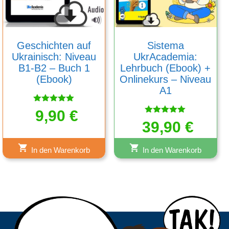
Geschichten auf
Sistema
Ukrainisch: Niveau
UkrAcademia:
B1-B2 – Buch 1
Lehrbuch (Ebook) +
(Ebook)
Onlinekurs – Niveau
A1
Bewertet
9,90
€
mit
Bewertet
39,90
€
5.00
mit
von 5
5.00
von 5
In den Warenkorb
In den Warenkorb