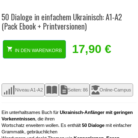
50 Dialoge in einfachem Ukrainisch: A1-A2
(Pack Ebook + Printversionen)
17,90
€
IN DEN WARENKORB
50
Dialoge
in
einfachem
Ukrainisch:
A1-
Niveau A1-A2
Seiten: 86
Online-Campus
A2
(Pack
Ebook
+
Ein unterhaltsames Buch für
Ukrainisch-Anfänger mit geringen
Printversionen)
Vorkenntnissen
, die ihren
Menge
Wortschatz erweitern wollen. Es enthält
50 Dialoge
mit einfacher
Grammatik, gebräuchlichen