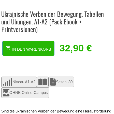
Ukrainische Verben der Bewegung. Tabellen
und Übungen. A1-A2 (Pack Ebook +
Printversionen)
32,90
€
IN DEN WARENKORB
Ukrainische
Verben
der
Bewegung.
Tabellen
und
Niveau A1-A2
Seiten: 80
Übungen.
A1-
OHNE Online-Campus
A2
(Pack
Ebook
+
Sind die ukrainischen Verben der Bewegung eine Herausforderung