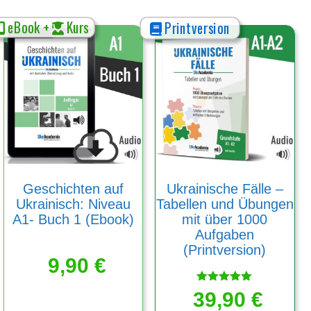
eBook +
Kurs
Printversion
Geschichten auf
Ukrainische Fälle –
Ukrainisch: Niveau
Tabellen und Übungen
A1- Buch 1 (Ebook)
mit über 1000
Aufgaben
(Printversion)
9,90
€
Bewertet
39,90
€
mit