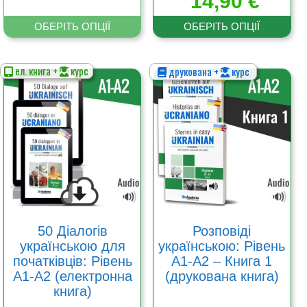
14,90
€
ОБЕРІТЬ ОПЦІЇ
ОБЕРІТЬ ОПЦІЇ
ел. книга +
курс
друкована +
курс
Цей
Цей
товар
товар
має
має
кілька
кілька
варіантів.
варіантів.
Параметри
Параметри
можна
можна
вибрати
вибрати
на
на
сторінці
сторінці
товару
товару
50 Діалогів
Розповіді
українською для
українською: Рівень
початківців: Рівень
А1-А2 – Книга 1
А1-А2 (електронна
(друкована книга)
книга)