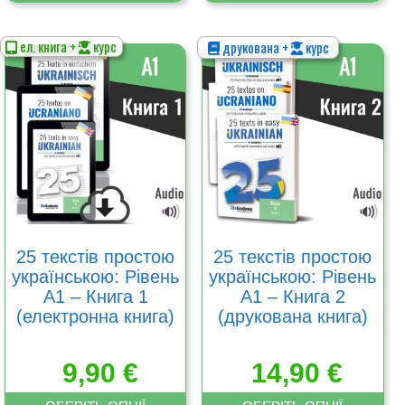
ел. книга +
курс
друкована +
курс
Цей
Цей
товар
товар
має
має
кілька
кілька
варіантів.
варіантів.
Параметри
Параметри
можна
можна
вибрати
вибрати
на
на
сторінці
сторінці
товару
товару
25 текстів простою
25 текстів простою
українською: Рівень
українською: Рівень
А1 – Книга 1
А1 – Книга 2
(електронна книга)
(друкована книга)
9,90
€
14,90
€