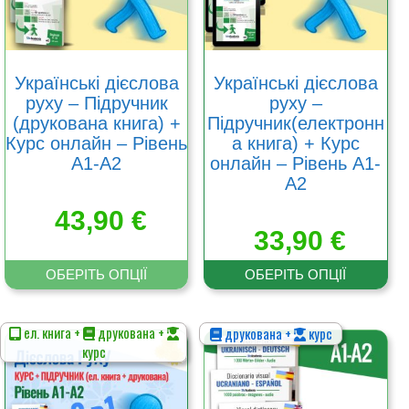
вибрати
вибрати
на
на
сторінці
сторінці
товару
товару
Українські дієслова
Українські дієслова
руху – Підручник
руху –
(друкована книга) +
Підручник(електронн
Курс онлайн – Рівень
а книга) + Курс
А1-А2
онлайн – Рівень А1-
А2
43,90
€
33,90
€
ОБЕРІТЬ ОПЦІЇ
ОБЕРІТЬ ОПЦІЇ
ел. книга +
друкована +
друкована +
курс
Цей
Цей
курс
товар
товар
має
має
кілька
кілька