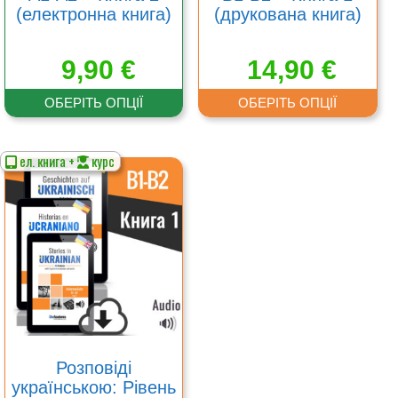
(електронна книга)
(друкована книга)
9,90
€
14,90
€
ОБЕРІТЬ ОПЦІЇ
ОБЕРІТЬ ОПЦІЇ
ел. книга +
курс
Цей
товар
має
кілька
варіантів.
Параметри
можна
вибрати
на
сторінці
товару
Розповіді
українською: Рівень