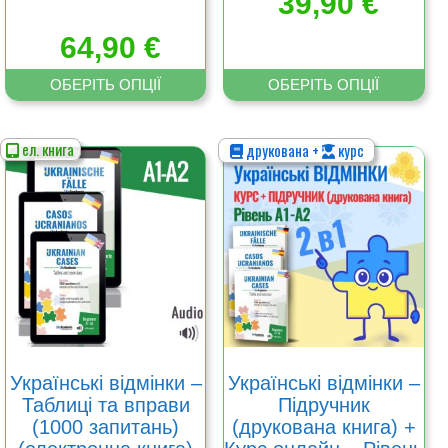
39,90
€
64,90
€
ОБЕРІТЬ ОПЦІЇ
ОБЕРІТЬ ОПЦІЇ
ел. книга
друкована +
курс
Цей
Цей
товар
товар
має
має
кілька
кілька
варіантів.
варіантів.
Параметри
Параметри
можна
можна
вибрати
вибрати
на
на
сторінці
сторінці
товару
товару
Українські відмінки –
Українські відмінки –
Таблиці та вправи
Підручник
(1000 запитань)
(друкована книга) +