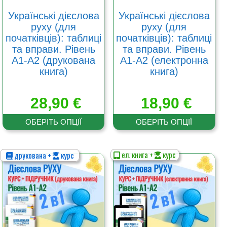
товару
товару
Українські дієслова
Українські дієслова
руху (для
руху (для
початківців): таблиці
початківців): таблиці
та вправи. Рівень
та вправи. Рівень
A1-A2 (друкована
A1-A2 (електронна
книга)
книга)
28,90
€
18,90
€
ОБЕРІТЬ ОПЦІЇ
ОБЕРІТЬ ОПЦІЇ
ел. книга +
курс
друкована +
курс
Цей
Цей
товар
товар
має
має
кілька
кілька
варіантів.
варіантів.
Параметри
Параметри
можна
можна