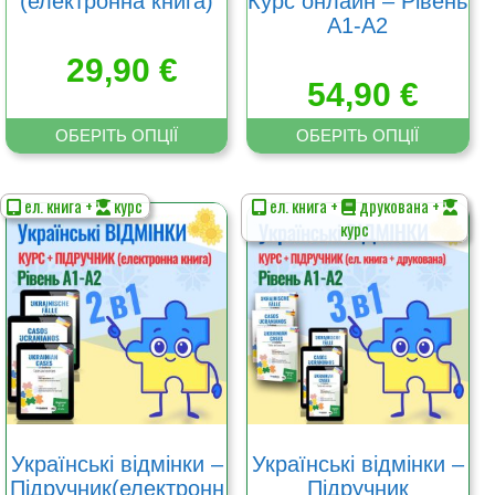
(електронна книга)
Курс онлайн – Рівень
А1-А2
29,90
€
54,90
€
ОБЕРІТЬ ОПЦІЇ
ОБЕРІТЬ ОПЦІЇ
ел. книга +
курс
ел. книга +
друкована +
Цей
Цей
курс
товар
товар
має
має
кілька
кілька
варіантів.
варіантів.
Параметри
Параметри
можна
можна
вибрати
вибрати
на
на
сторінці
сторінці
товару
товару
Українські відмінки –
Українські відмінки –
Підручник(електронн
Підручник