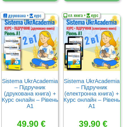
ел. книга +
курс
друкована +
курс
Цей
Цей
товар
товар
має
має
кілька
кілька
варіантів.
варіантів.
Параметри
Параметри
можна
можна
вибрати
вибрати
на
на
сторінці
сторінці
товару
товару
Sistema UkrAcademia
Sistema UkrAcademia
– Підручник
– Підручник
(друкована книга) +
(електронна книга) +
Курс онлайн – Рівень
Курс онлайн – Рівень
А1
А1
49,90
€
39,90
€