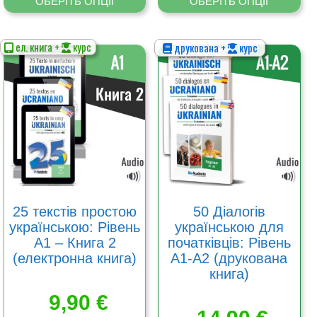
ОБЕРІТЬ ОПЦІЇ
ОБЕРІТЬ ОПЦІЇ
ел. книга +
курс
друкована +
курс
Цей
Цей
товар
товар
має
має
кілька
кілька
варіантів.
варіантів.
Параметри
Параметри
можна
можна
вибрати
вибрати
на
на
сторінці
сторінці
товару
товару
25 текстів простою
50 Діалогів
українською: Рівень
українською для
А1 – Книга 2
початківців: Рівень
(електронна книга)
А1-А2 (друкована
книга)
9,90
€