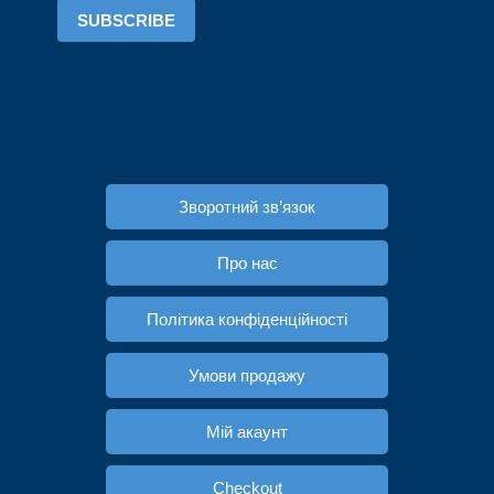
SUBSCRIBE
Зворотний зв’язок
Про нас
Політика конфіденційності
Умови продажу
Мій акаунт
Checkout