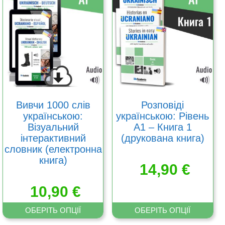
товар
товар
має
має
кілька
кілька
варіантів.
варіантів.
Параметри
Параметри
можна
можна
вибрати
вибрати
на
на
сторінці
сторінці
товару
товару
Вивчи 1000 слів
Розповіді
українською:
українською: Рівень
Візуальний
А1 – Книга 1
інтерактивний
(друкована книга)
словник (електронна
книга)
14,90
€
10,90
€
ОБЕРІТЬ ОПЦІЇ
ОБЕРІТЬ ОПЦІЇ