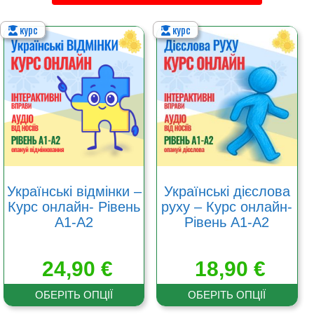
курс
курс
Цей
Цей
товар
товар
має
має
кілька
кілька
варіантів.
варіантів.
Параметри
Параметри
можна
можна
вибрати
вибрати
на
на
сторінці
сторінці
товару
товару
Українські відмінки –
Українські дієслова
Курс онлайн- Рівень
руху – Курс онлайн-
А1-А2
Рівень А1-А2
24,90
€
18,90
€
ОБЕРІТЬ ОПЦІЇ
ОБЕРІТЬ ОПЦІЇ