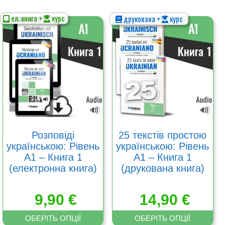
ел. книга +
курс
друкована +
курс
Цей
Цей
товар
товар
має
має
кілька
кілька
варіантів.
варіантів.
Параметри
Параметри
можна
можна
вибрати
вибрати
на
на
сторінці
сторінці
товару
товару
Розповіді
25 текстів простою
українською: Рівень
українською: Рівень
А1 – Книга 1
А1 – Книга 1
(електронна книга)
(друкована книга)
9,90
€
14,90
€
ОБЕРІТЬ ОПЦІЇ
ОБЕРІТЬ ОПЦІЇ