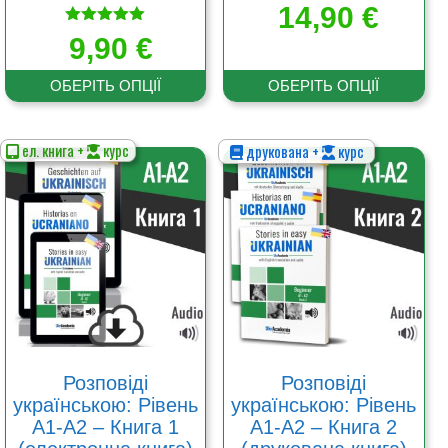
14,90
€
Оцінено в
9,90
€
5.00
з 5
ОБЕРІТЬ ОПЦІЇ
ОБЕРІТЬ ОПЦІЇ
ел. книга +
курс
друкована +
курс
Цей
Цей
товар
товар
має
має
кілька
кілька
варіантів.
варіантів.
Параметри
Параметри
можна
можна
вибрати
вибрати
на
на
сторінці
сторінці
товару
товару
Розповіді
Розповіді
українською: Рівень
українською: Рівень
А1-А2 – Книга 1
А1-А2 – Книга 2