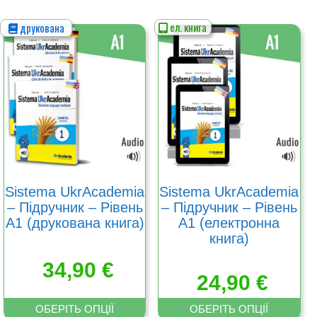
ел. книга
друкована
Цей
Цей
товар
товар
має
має
кілька
кілька
варіантів.
варіантів.
Параметри
Параметри
можна
можна
вибрати
вибрати
на
на
сторінці
сторінці
товару
товару
Sistema UkrAcademia
Sistema UkrAcademia
– Підручник – Рівень
– Підручник – Рівень
А1 (друкована книга)
А1 (електронна
книга)
34,90
€
24,90
€
ОБЕРІТЬ ОПЦІЇ
ОБЕРІТЬ ОПЦІЇ