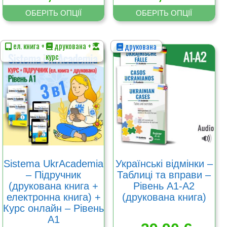
ОБЕРІТЬ ОПЦІЇ
ОБЕРІТЬ ОПЦІЇ
ел. книга +
друкована +
друкована
Цей
Цей
курс
товар
товар
має
має
кілька
кілька
варіантів.
варіантів.
Параметри
Параметри
можна
можна
вибрати
вибрати
на
на
сторінці
сторінці
товару
товару
Sistema UkrAcademia
Українські відмінки –
– Підручник
Таблиці та вправи –
(друкована книга +
Рівень А1-А2
електронна книга) +
(друкована книга)
Курс онлайн – Рівень
А1