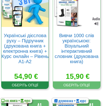
варіантів.
варіантів.
Параметри
Параметри
можна
можна
вибрати
вибрати
на
на
сторінці
сторінці
товару
товару
Українські дієслова
Вивчи 1000 слів
руху – Підручник
українською:
(друкована книга +
Візуальний
електронна книга) +
інтерактивний
Курс онлайн – Рівень
словник (друкована
А1-А2
книга)
54,90
€
15,90
€
ОБЕРІТЬ ОПЦІЇ
ОБЕРІТЬ ОПЦІЇ
ел. книга +
курс
друкована +
курс
Цей
Цей